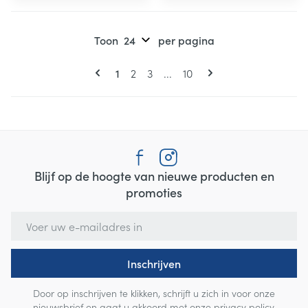
Toon
per pagina
Pagina's
U lees momenteel pagina
Pagina
Pagina
Pagina
1
2
3
...
10
Blijf op de hoogte van nieuwe producten en
promoties
E-mail adres
Inschrijven
Door op inschrijven te klikken, schrijft u zich in voor onze
nieuwsbrief en gaat u akkoord met onze
privacy policy
.