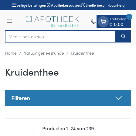
Dia 1 van 1
Ga naar de inhoud
Veilige betalingen
Apothekersadvies
Snelle beschikbaarheid
0
0 artikelen
Menu
€ 0,00
Zoek
Product, merk, categorie...
Home
/
Natuur geneeskunde
/
Kruidenthee
Kruidenthee
Filteren
Producten
1
-
24
van
239