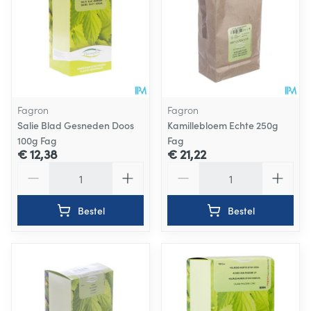
Fagron
Fagron
Salie Blad Gesneden Doos
Kamillebloem Echte 250g
100g Fag
Fag
€ 12,38
€ 21,22
Aantal
Aantal
Bestel
Bestel