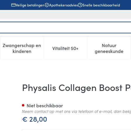
Veilige betalingen
Apothekersadvies
Snelle beschikbaarheid
Zwangerschap en
Natuur
Vitaliteit 50+
, verzorging en hygiëne categorie
enu voor Dieet, voeding en vitamines categorie
Toon submenu voor Zwangerschap en kinderen cat
Toon submenu voor Vitaliteit 5
Toon subm
kinderen
geneeskunde
Zakje 12x10g
Physalis Collagen Boost P
Niet beschikbaar
Neem contact op met ons via telefoon of e-mail, dan bek
€ 28,00