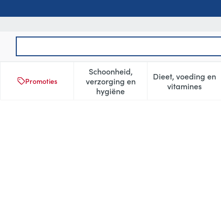
Ga naar de inhoud
Product, merk, categorie...
Schoonheid,
Dieet, voeding en
verzorging en
Promoties
Toon submenu voor Schoonheid
Toon subm
vitamines
hygiëne
Physalis Collagen Boost Pdr 