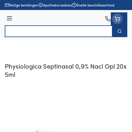
Ga naar de inhoud
Veilige betalingen
Apothekersadvies
Snelle beschikbaarheid
Menu
Zoek
Product, merk, categorie...
Physiologica Septinasal 0,9% Nacl Opl 20x
5ml