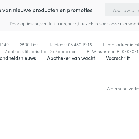
E-mail adres
te van nieuwe producten en promoties
Door op inschrijven te klikken, schrijft u zich in voor onze nieuw
t 149
2500
Lier
Telefoon:
03 480 19 15
E-mailadres:
inf
Apotheek titularis:
Pol De Saedeleer
BTW nummer:
BE0404041
ondheidsnieuws
Apotheker van wacht
Voorschrift
Algemene verk