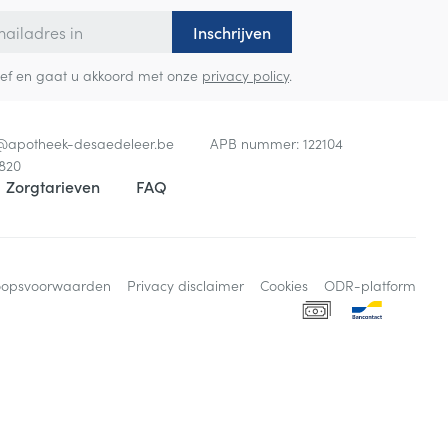
Inschrijven
sbrief en gaat u akkoord met onze
privacy policy
.
o@
apotheek-desaedeleer.be
APB nummer:
122104
820
Zorgtarieven
FAQ
oopsvoorwaarden
Privacy disclaimer
Cookies
ODR-platform