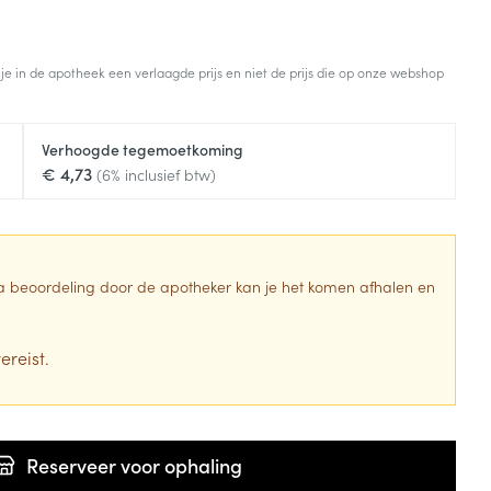
 je in de apotheek een verlaagde prijs en niet de prijs die op onze webshop
Verhoogde tegemoetkoming
€ 4,73
(6% inclusief btw)
 Na beoordeling door de apotheker kan je het komen afhalen en
ereist.
Reserveer
voor ophaling