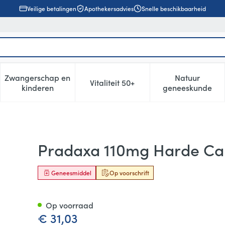
Veilige betalingen
Apothekersadvies
Snelle beschikbaarheid
Zwangerschap en
Natuur
Vitaliteit 50+
, verzorging en hygiëne categorie
enu voor Dieet, voeding en vitamines categorie
Toon submenu voor Zwangerschap en kinderen cat
Toon submenu voor Vitaliteit 5
Toon subm
kinderen
geneeskunde
60
Pradaxa 110mg Harde Ca
Geneesmiddel
Op voorschrift
Op voorraad
€ 31,03