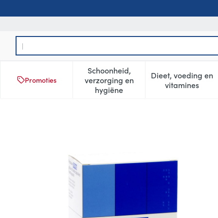
Ga naar de inhoud
Product, merk, categorie...
Schoonheid,
Dieet, voeding en
verzorging en
Promoties
Toon submenu voor Schoonheid
Toon subm
vitamines
hygiëne
Pradaxa 110mg Harde Caps 