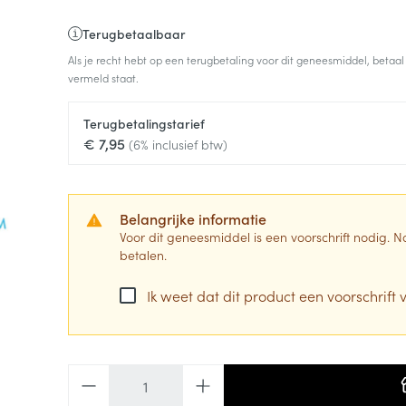
Terugbetaalbaar
Als je recht hebt op een terugbetaling voor dit geneesmiddel, betaal
vermeld staat.
Terugbetalingstarief
€ 7,95
(6% inclusief btw)
Belangrijke informatie
Voor dit geneesmiddel is een voorschrift nodig.
betalen.
Ik weet dat dit product een voorschrift v
Aantal