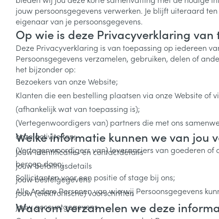
jouw persoonsgegevens verwerken. Je blijft uiteraard ten 
eigenaar van je persoonsgegevens.
Op wie is deze Privacyverklaring van
Deze Privacyverklaring is van toepassing op iedereen va
Persoonsgegevens verzamelen, gebruiken, delen of ander
het bijzonder op:
Bezoekers van onze Website;
Klanten die een bestelling plaatsen via onze Website of
(afhankelijk wat van toepassing is);
(Vertegenwoordigers van) partners die met ons samenwer
Welke informatie kunnen we van jou 
onze activiteiten;
(Vertegenwoordigers van) leveranciers van goederen of 
Jouw identificatie- en contactdetails
beroep doen;
Jouw betalingsdetails
Sollicitanten voor een positie of stage bij ons;
Jouw bestelgegevens
Alle Andere Personen van wie wij Persoonsgegevens kun
Jouw (elektronische) voorschriften
Waarom verzamelen we deze informa
Jouw accountgegevens