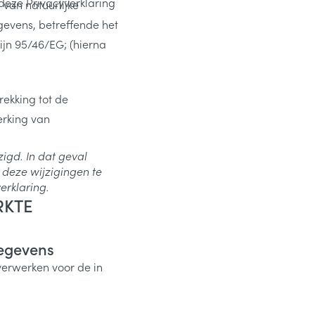
 deze Privacyverklaring
van natuurlijke
evens, betreffende het
lijn 95/46/EG; (hierna
rekking tot de
erking van
igd. In dat geval
 deze wijzigingen te
erklaring.
RKTE
egevens
erwerken voor de in