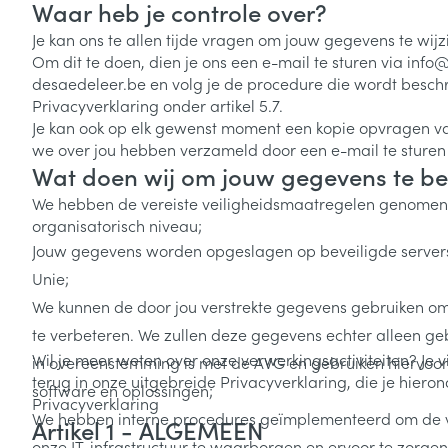
Waar heb je controle over?
Je kan ons te allen tijde vragen om jouw gegevens te wijz
Om dit te doen, dien je ons een e-mail te sturen via inf
desaedeleer.be en volg je de procedure die wordt beschr
Privacyverklaring onder artikel 5.7.
Je kan ook op elk gewenst moment een kopie opvragen van
we over jou hebben verzameld door een e-mail te sturen
Wat doen wij om jouw gegevens te b
We hebben de vereiste veiligheidsmaatregelen genomen 
organisatorisch niveau;
Jouw gegevens worden opgeslagen op beveiligde server
Unie;
We kunnen de door jou verstrekte gegevens gebruiken om
te verbeteren. We zullen deze gegevens echter alleen ge
Wil je meer weten over onze verwerkingsactiviteiten? Je vi
in overeenstemming is met de AVG en gebruiken hiervo
terug in onze uitgebreide Privacyverklaring, die je hier
software en oplossingen;
Privacyverklaring
We hebben interne procedures geïmplementeerd om de v
Artikel 1 - ALGEMEEN
onze IT-infrastructuur te waarborgen en ervoor te zorge