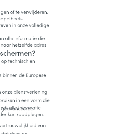
igen of te verwijderen.
o@apotheek-
even in onze volledige
 alle informatie die
 naar hetzelfde adres.
eschermen?
op technisch en
s binnen de Europese
 onze dienstverlening
bruiken in een vorm die
ndt alle informatie
or geavanceerde
onder kan raadplegen.
ertrouwelijkheid van
n dat deze op