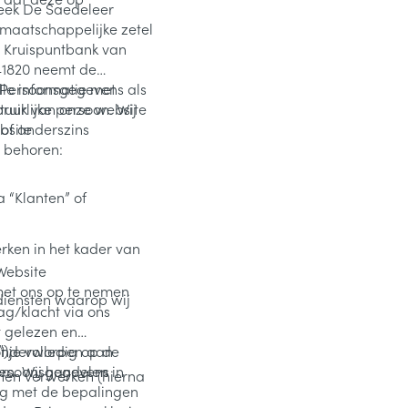
heek De Saedeleer
t maatschappelijke zetel
1820 neemt de
 Persoonsgegevens als
lle informatie met
bruik van onze website
tuurlijke persoon. Wij
bsite
of anderszins
 behoren:
a “Klanten” of
ken in het kader van
Website
met ons op te nemen
diensten waarop wij
ag/klacht via ons
t gelezen en
);
t je volledig op de
 onderworpen aan
ersoonsgegevens
n. Wij handelen in
nen verwerken (hierna
ng met de bepalingen