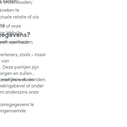
 betreft)
 te onderhouden;
zoeken te
uele relatie of via
;
ing
ite of onze
nze Website
sgegevens?
nnen aanbieden;
eeft voor haar
erleners, zoals - maar
d van
 Deze partijen zijn
borgen en zullen
 met onze doeleinden.
sselijke wet- en
ekingsbevel of ander
om anderszins onze
rsoonsgegevens te
ovengenoemde