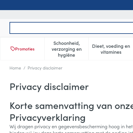
Ga naar de inhoud
Product, merk, categorie...
Schoonheid,
Dieet, voeding en
verzorging en
Promoties
Toon submenu voor Schoonheid
Toon subm
vitamines
hygiëne
Home
/
Privacy disclaimer
Privacy disclaimer
Korte samenvatting van onz
Privacyverklaring
Wij dragen privacy en gegevensbescherming hoog in he
bieden wij jou deze korte samenvatting met de nodige in