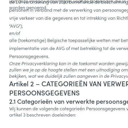
van deze Privacyverklaring en voor de doeleinden die in
de EU-verordening van 2016 betreffende de bescherming 
worden genoemd.
personen in verband met de verwerking van persoonsgeg
vrije verkeer van die gegevens en tot intrekking van Richt
"AVG");
en/of
alle (toekomstige) Belgische toepasselijke wetten met bet
implementatie van de AVG of met betrekking tot de verw
Persoonsgegevens.
Onze Privacyverklaring kan in de toekomst worden gewijz
zullen we je op de hoogte stellen met een uitnodiging om
bekijken, wat we duidelijk zullen aangeven in de Privacyv
Artikel 2 – CATEGORIEËN VAN VERWE
PERSOONSGEGEVENS
2.1
Categorieën van verwerkte persoonsg
Wij kunnen de volgende categorieën Persoonsgegevens v
artikel 3 beschreven doeleinden: