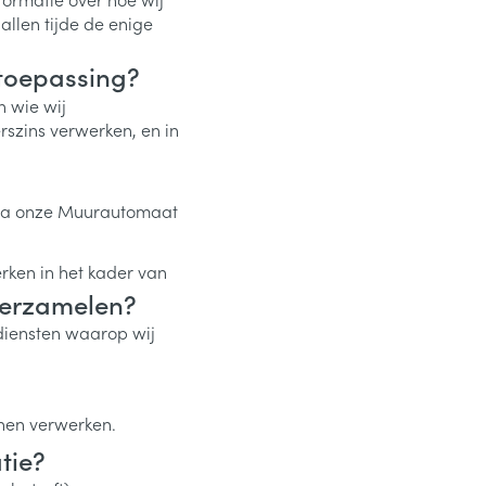
allen tijde de enige
 toepassing?
n wie wij
szins verwerken, en in
 via onze Muurautomaat
ken in het kader van
verzamelen?
diensten waarop wij
nen verwerken.
tie?