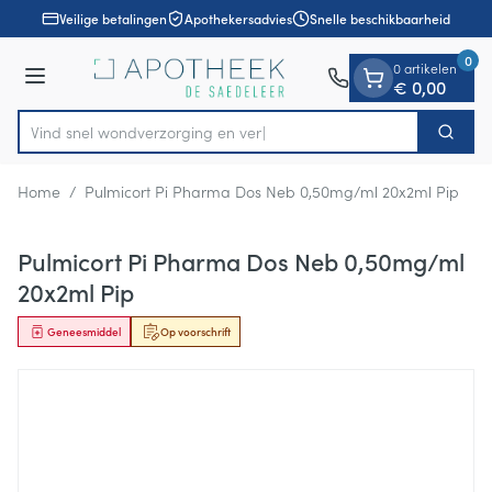
Dia 1 van 1
Ga naar de inhoud
Veilige betalingen
Apothekersadvies
Snelle beschikbaarheid
0
0 artikelen
Menu
€ 0,00
Vind snel wondverzorgi
Zoek
Product, merk, categorie...
Home
/
Pulmicort Pi Pharma Dos Neb 0,50mg/ml 20x2ml Pip
Pulmicort Pi Pharma Dos Neb 0,50mg/ml
20x2ml Pip
Geneesmiddel
Op voorschrift