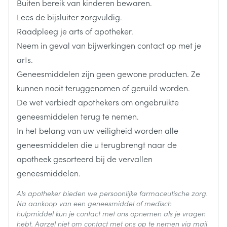
Buiten bereik van kinderen bewaren.
verband met de te nemen maatregelen. Om het
Vernevelaars met ultratonen zijn niet geschikt
Lengte
205 mm
risico op dit effect te verminderen, wordt
Lees de bijsluiter zorgvuldig.
wegens het geringe debiet
aanbevolen na elk gebruik de mond met water te
Raadpleeg je arts of apotheker.
spoelen.
De volgende vernevelaars werden in klinische
Diepte
60 mm
Neem in geval van bijwerkingen contact op met je
Heesheid
studies gebruikt: Pari Inhalierboy, Aiolos, Easy Air,
arts.
Hoest
Spira, Hudson, Ventstream en Sidestream
Hoeveelheid
Pneumonie (longinfectie) bij COPD-patiënten
20
Geneesmiddelen zijn geen gewone producten. Ze
Verpakking
Voor de PULMICORT suspensie wordt het optimale
kunnen nooit teruggenomen of geruild worden.
rendement verkregen met een debiet van 5-8 l/min
De wet verbiedt apothekers om ongebruikte
Actieve
budesonide
en een vulvolume van 2-4 ml
Ingrediënten
geneesmiddelen terug te nemen.
PULMICORT vernevelsuspensie kan gemengd
koorts of koude rillingen
In het belang van uw veiligheid worden alle
worden met een 0,9%-ige fysiologische oplossing en
verhoogde productie van slijm, verandering van de
Behoud
Kamertemperatuur (15°C - 25°C)
geneesmiddelen die u terugbrengt naar de
kleur van het slijm
met oplossingen voor verneveling van terbutaline,
apotheek gesorteerd bij de vervallen
vaker hoesten of meer ademhalingsmoeilijkheden
salbutamol, natriumcromoglicaat of ipratropium
geneesmiddelen.
De dosissen kunnen verdeeld worden naar gelang
Vertroebeling van de ooglens (cataract)
Als apotheker bieden we persoonlijke farmaceutische zorg.
Wazig zien
de voorgeschreven posologie. Elke dosis vertoont
Na aankoop van een geneesmiddel of medisch
Angst, depressie
een merklijn die een volume van 1 ml aangeeft
hulpmiddel kun je contact met ons opnemen als je vragen
Spierspasme
wanneer de dosis omgekeerd gehouden wordt
hebt. Aarzel niet om contact met ons op te nemen via mail