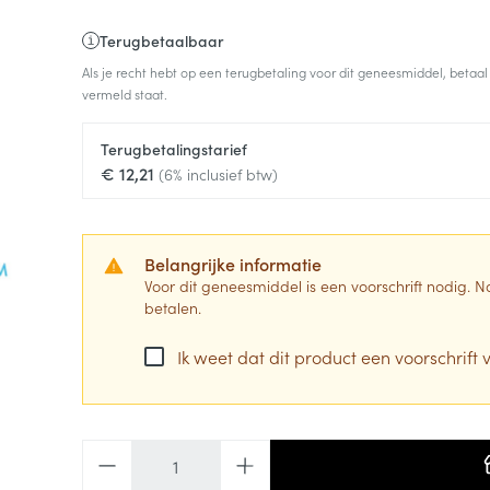
Terugbetaalbaar
Als je recht hebt op een terugbetaling voor dit geneesmiddel, betaal
vermeld staat.
Terugbetalingstarief
€ 12,21
(6% inclusief btw)
Belangrijke informatie
Voor dit geneesmiddel is een voorschrift nodig.
betalen.
Ik weet dat dit product een voorschrift v
Aantal