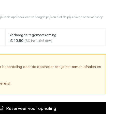
 je in de apotheek een verlaagde prijs en niet de prijs die op onze webshop
Verhoogde tegemoetkoming
€ 10,50
(6% inclusief btw)
 Na beoordeling door de apotheker kan je het komen afhalen en
ereist.
Reserveer
voor ophaling