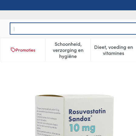
Ga naar de inhoud
Product, merk, categorie...
Schoonheid,
Dieet, voeding en
verzorging en
Promoties
Toon submenu voor Schoonheid
Toon subm
vitamines
hygiëne
Rosuvastatin Sandoz 10mg F