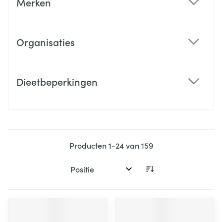
Merken
filter
Organisaties
filter
Dieetbeperkingen
filter
Producten
1
-
24
van
159
Sorteer op: