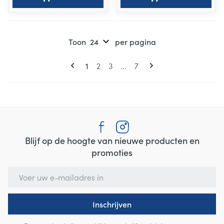
Toon
per pagina
Pagina's
U lees momenteel pagina
Pagina
Pagina
Pagina
1
2
3
...
7
Blijf op de hoogte van nieuwe producten en
promoties
E-mail adres
Inschrijven