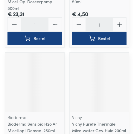
Micel. Opl Doseerpomp
50ml
500ml
€ 23,31
€ 4,50
Aantal
Aantal
Bestel
Bestel
Bioderma
Vichy
Bioderma Sensibio H2o Ar
Vichy Purete Thermale
Micell.opl. Demaq. 250ml
Micel.water Gev. Huid 200ml