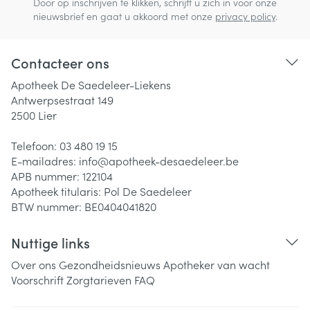
Door op inschrijven te klikken, schrijft u zich in voor onze
nieuwsbrief en gaat u akkoord met onze
privacy policy
.
Contacteer ons
Apotheek De Saedeleer-Liekens
Antwerpsestraat 149
2500
Lier
Telefoon:
03 480 19 15
E-mailadres:
info@
apotheek-desaedeleer.be
APB nummer:
122104
Apotheek titularis:
Pol De Saedeleer
BTW nummer:
BE0404041820
Nuttige links
Over ons
Gezondheidsnieuws
Apotheker van wacht
Voorschrift
Zorgtarieven
FAQ