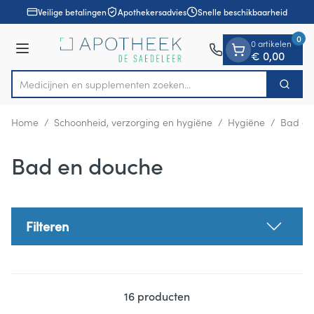
Dia 1 van 1
Ga naar de inhoud
Veilige betalingen
Apothekersadvies
Snelle beschikbaarheid
0
0 artikelen
Menu
€ 0,00
Medicijnen en supplementen zoeken...
Zoek
Product, merk, categorie...
Home
/
Schoonheid, verzorging en hygiëne
/
Hygiëne
/
Bad en
Bad en douche
Filteren
16
producten