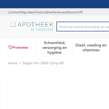
Ga naar de inhoud
Dia 1 van 1
Contact
Afspraken
Gezondheidsnieuws
Voorschrift
Vin
Product, merk, categorie...
Schoonheid,
Dieet, voeding en
verzorging en
Promoties
Toon submenu voor Schoonheid
Toon subm
vitamines
hygiëne
Home
/
Solgar Vm-2000 Comp 60
Solgar Vm-2000 Comp 60