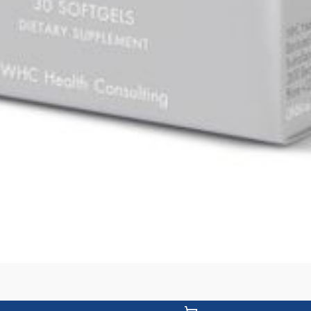
Jodium (kaliumjodide) (25% RI) 37,5 mcg
Chroom (picolinaat) (15% RI) 6,25 mcg
Vitamine B-12 (cyanocobalamine) (1000% RI) 
D-biotine (50% RI) 25 mcg
Selenium (L-selenomethionine) 6,25 mcg
Carotenoïden mix 3,5 mcg
Vitamine D-2 (ergocalciferol) (100 IE) (50% RI)