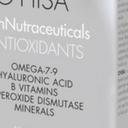
Vitamine B-6 (pyridoxine (HCl)) (178% RI) 2,5 m
Mangaan (gluconaat, bisglycinaat*) (25% RI) 
L-ornithine HCl 1,5 mg
Natuurlijk bètacaroteen 1,25 mg
Taurine 1,25 mg
L-glutathion 1,25 mg
Koper (bisglycinaat*) (37% RI) 375 mcg
Foliumzuur (pteroylmonoglutaminezuur) (50% 