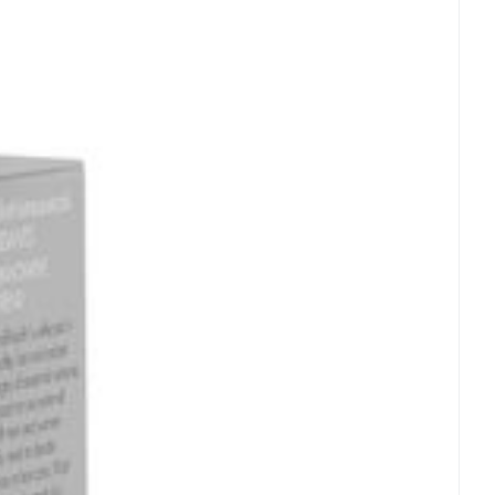
5-fosfaat) (1785% RI) 25 mg
vrij, Vegan, Vegetarisch, Zonder gist, Zonder zout,
 25°C)