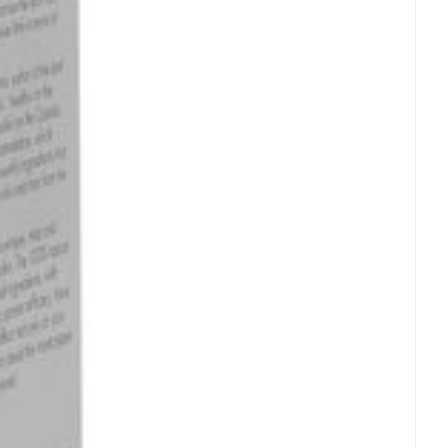
g
0,5 mg
RI) 100 mcg