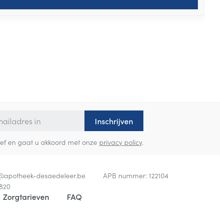
Inschrijven
sbrief en gaat u akkoord met onze
privacy policy
.
o@
apotheek-desaedeleer.be
APB nummer:
122104
820
Zorgtarieven
FAQ