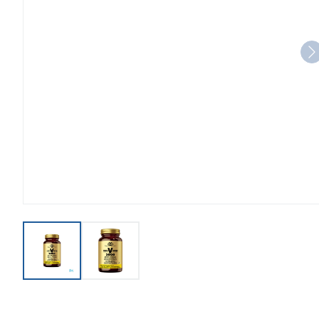
View larger image
View larger image