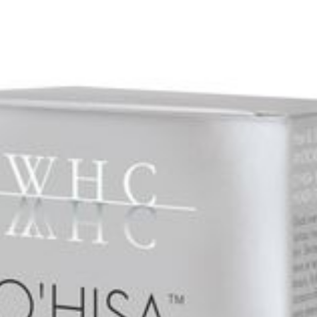
Kosher gecertificeerd
Breedte
55 mm
Vitamine B-3 (nicotinamide) (156% RI) 25 mg
Lengte
55 mm
Vitamine B-2 (riboflavine, natriumriboflavine-
Diepte
105 mm
Choline (bitartraat) 10,5 mg
Glutenvrij, Koosjer, Suiker
Dieetbeperkingen
Zuivelvrij
Inositol 25 mg
Behoud
Kamertemperatuur (15°C -
IJzer (bisglycinaat**) (18% RI) 2,5 mg
Betaïne HCl 6 mg
Soja lecithine 5 mg
Zink (oxide, bisglycinaat*) (37% RI) 3,75 mg