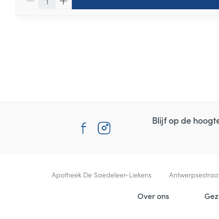
Blijf op de hoog
Contacteer ons
Apotheek De Saedeleer-Liekens
Antwerpsestraa
Nuttige links
Over ons
Gez