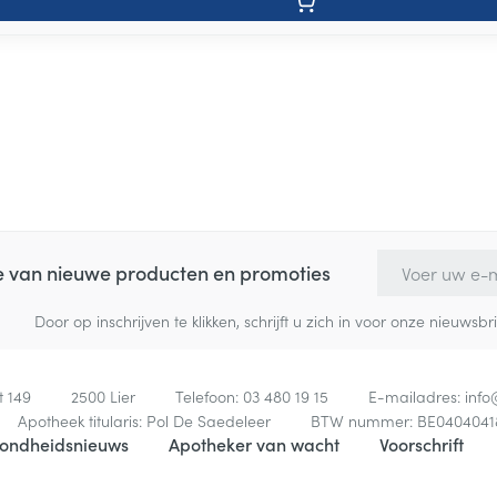
E-mail adres
te van nieuwe producten en promoties
Door op inschrijven te klikken, schrijft u zich in voor onze nieuw
t 149
2500
Lier
Telefoon:
03 480 19 15
E-mailadres:
inf
Apotheek titularis:
Pol De Saedeleer
BTW nummer:
BE0404041
ondheidsnieuws
Apotheker van wacht
Voorschrift