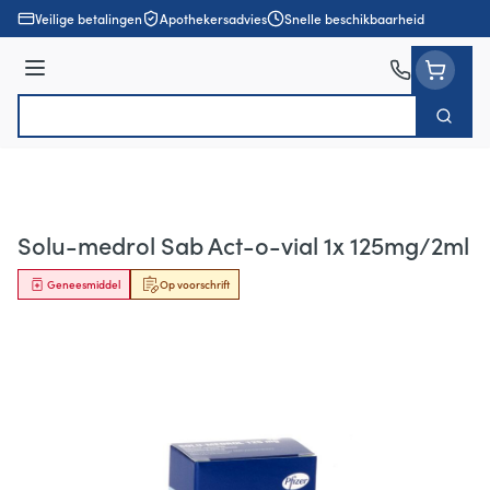
Ga naar de inhoud
Veilige betalingen
Apothekersadvies
Snelle beschikbaarheid
Menu
Zoek
Product, merk, categorie...
Solu-medrol Sab Act-o-vial 1x 125mg/2ml
Geneesmiddel
Op voorschrift