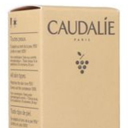
Diepte
185 mm
Hoeveelheid
150
Verpakking
Behoud
Kamertemperatuur (15°C -