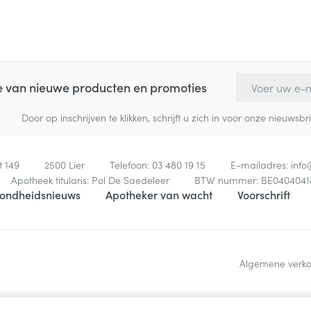
E-mail adres
te van nieuwe producten en promoties
Door op inschrijven te klikken, schrijft u zich in voor onze nieuw
t 149
2500
Lier
Telefoon:
03 480 19 15
E-mailadres:
inf
Apotheek titularis:
Pol De Saedeleer
BTW nummer:
BE0404041
ondheidsnieuws
Apotheker van wacht
Voorschrift
Algemene verk