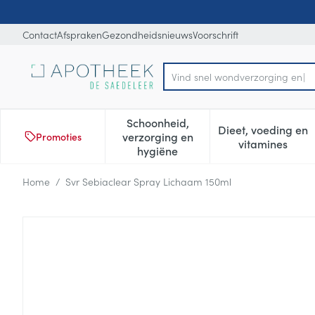
Ga naar de inhoud
Dia 1 van 1
Contact
Afspraken
Gezondheidsnieuws
Voorschrift
Vi
Product, merk, categorie...
Schoonheid,
Dieet, voeding en
verzorging en
Promoties
Toon submenu voor Schoonheid
Toon subm
vitamines
hygiëne
Home
/
Svr Sebiaclear Spray Lichaam 150ml
Svr Sebiaclear Spray Licha