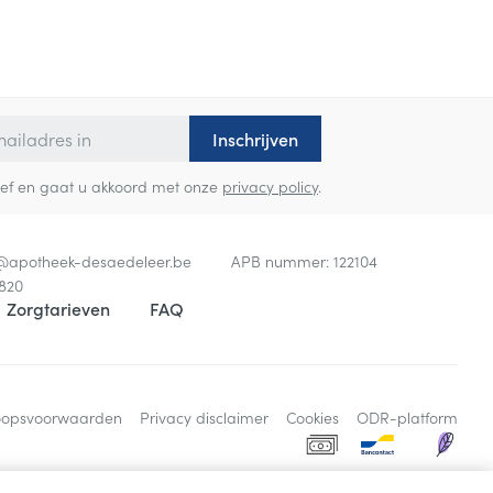
Inschrijven
sbrief en gaat u akkoord met onze
privacy policy
.
o@
apotheek-desaedeleer.be
APB nummer:
122104
820
Zorgtarieven
FAQ
oopsvoorwaarden
Privacy disclaimer
Cookies
ODR-platform