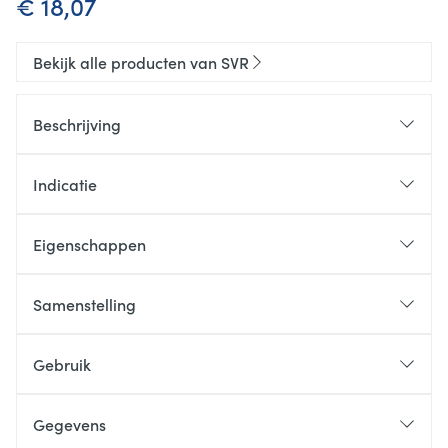
€ 18,07
Bekijk alle producten van SVR
Beschrijving
Indicatie
Eigenschappen
Niet-comedogeen
Parfumvrij
Samenstelling
Dermatologisch getest
Zeer resistent tegen water en wrijving
Gebruik
Gegevens