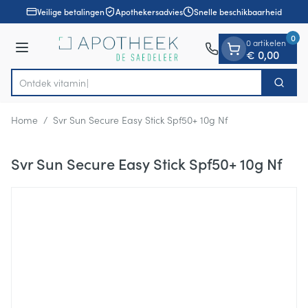
Dia 1 van 1
Ga naar de inhoud
Veilige betalingen
Apothekersadvies
Snelle beschikbaarheid
0
0 artikelen
Menu
€ 0,00
Ontdek
Zoek
Product, merk, categorie...
Home
/
Svr Sun Secure Easy Stick Spf50+ 10g Nf
Svr Sun Secure Easy Stick Spf50+ 10g Nf