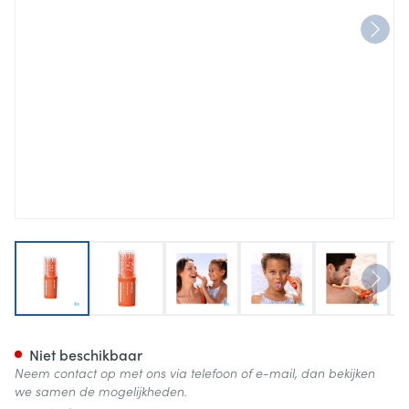
View larger image
View larger image
View larger image
View larger image
View lar
Svr Sun Secure Easy Stick Spf
Niet beschikbaar
Neem contact op met ons via telefoon of e-mail, dan bekijken
we samen de mogelijkheden.