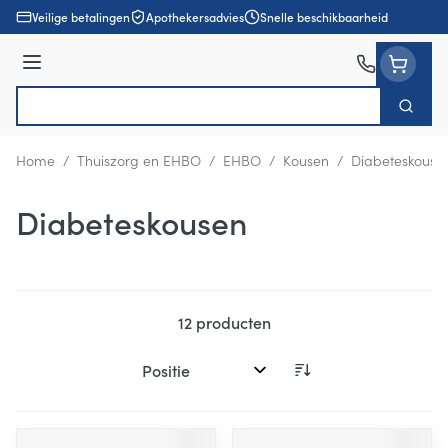
Ga naar de inhoud
Veilige betalingen
Apothekersadvies
Snelle beschikbaarheid
Menu
Zoek
Product, merk, categorie...
Home
/
Thuiszorg en EHBO
/
EHBO
/
Kousen
/
Diabeteskouse
Diabeteskousen
12
producten
Sorteer op: