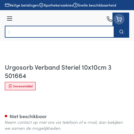
Ga naar de inhoud
Veilige betalingen
Apothekersadvies
Snelle beschikbaarheid
Menu
Zoek
Product, merk, categorie...
Urgosorb Verband Steriel 10x10cm 3
501664
Geneesmiddel
Urgosorb Verband Steriel 10
Niet beschikbaar
Neem contact op met ons via telefoon of e-mail, dan bekijken
we samen de mogelijkheden.