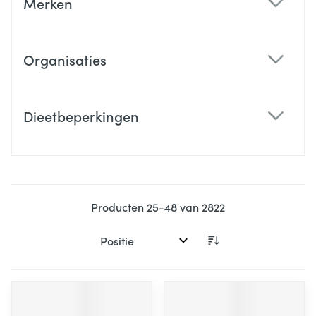
Merken
filter
Organisaties
filter
Dieetbeperkingen
filter
Producten
25
-
48
van
2822
Sorteer op: