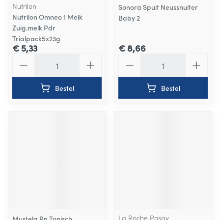
Nutrilon
Sonora Spuit Neussnuiter
Nutrilon Omneo 1 Melk
Baby 2
Zuig.melk Pdr
Trialpack5x23g
€ 5,33
€ 8,66
Aantal
Aantal
Bestel
Bestel
La Roche Posay
Mustela Pn Tonisch