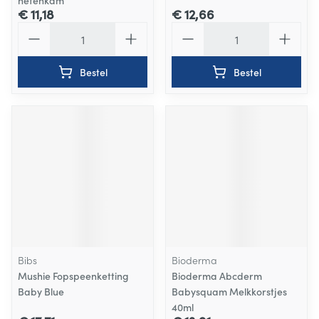
netenkam
€ 11,18
€ 12,66
Aantal
Aantal
Bestel
Bestel
Bibs
Bioderma
Mushie Fopspeenketting
Bioderma Abcderm
Baby Blue
Babysquam Melkkorstjes
40ml