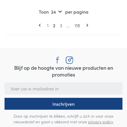
Toon
per pagina
Pagina's
U lees momenteel pagina
Pagina
Pagina
Pagina
1
2
3
...
118
Blijf op de hoogte van nieuwe producten en
promoties
E-mail adres
Inschrijven
Door op inschrijven te klikken, schrijft u zich in voor onze
nieuwsbrief en gaat u akkoord met onze
privacy policy
.