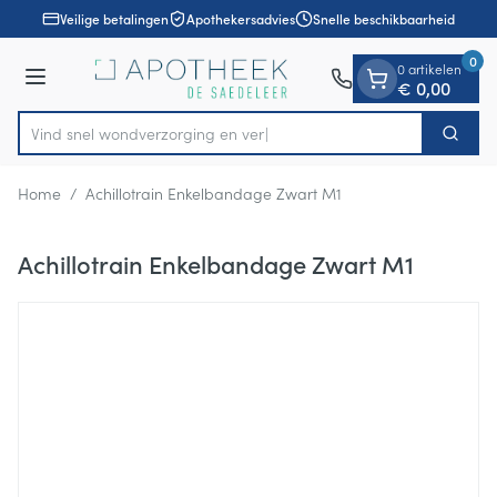
Dia 1 van 1
Ga naar de inhoud
Veilige betalingen
Apothekersadvies
Snelle beschikbaarheid
0
0 artikelen
Menu
€ 0,00
Vind snel wondverzorgin
Zoek
Product, merk, categorie...
Home
/
Achillotrain Enkelbandage Zwart M1
Achillotrain Enkelbandage Zwart M1