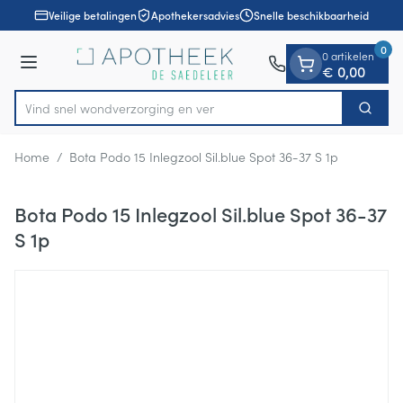
Dia 1 van 1
Ga naar de inhoud
Veilige betalingen
Apothekersadvies
Snelle beschikbaarheid
0
0 artikelen
Menu
€ 0,00
Vind snel wondverzorging
Zoek
Product, merk, categorie...
Home
/
Bota Podo 15 Inlegzool Sil.blue Spot 36-37 S 1p
Bota Podo 15 Inlegzool Sil.blue Spot 36-37
S 1p