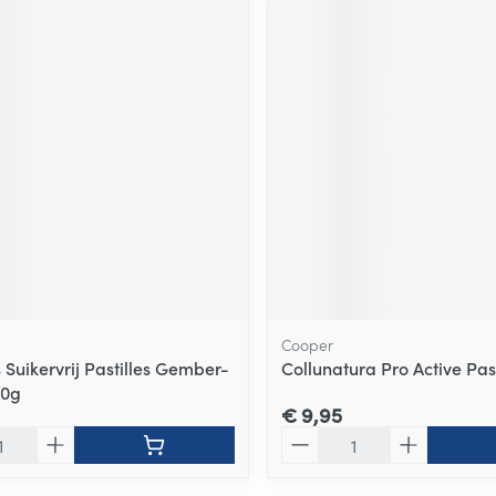
Cooper
 Suikervrij Pastilles Gember-
Collunatura Pro Active Past
10g
€ 9,95
Aantal