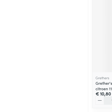
Grethers
Grether's
citroen 1
€ 10,80
Aantal