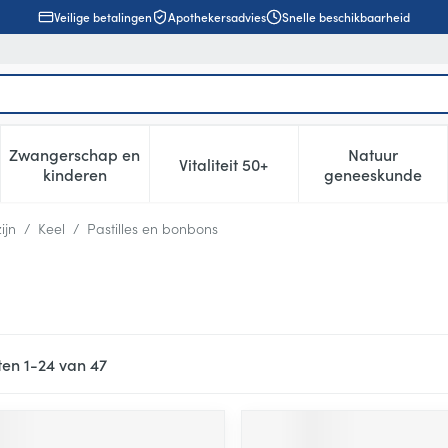
Veilige betalingen
Apothekersadvies
Snelle beschikbaarheid
Zwangerschap en
Natuur
Vitaliteit 50+
, verzorging en hygiëne categorie
enu voor Dieet, voeding en vitamines categorie
Toon submenu voor Zwangerschap en kinderen cat
Toon submenu voor Vitaliteit 5
Toon subm
kinderen
geneeskunde
ijn
/
Keel
/
Pastilles en bonbons
ten
1
-
24
van
47