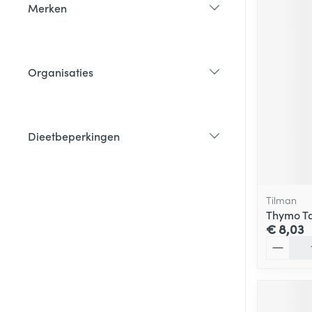
Merken
filter
Organisaties
filter
Dieetbeperkingen
filter
Tilman
Thymo Ta
€ 8,03
Aantal