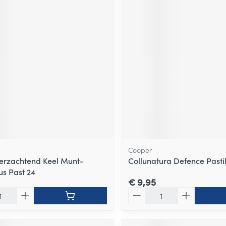
Cooper
Verzachtend Keel Munt-
Collunatura Defence Pastil
us Past 24
€ 9,95
Aantal