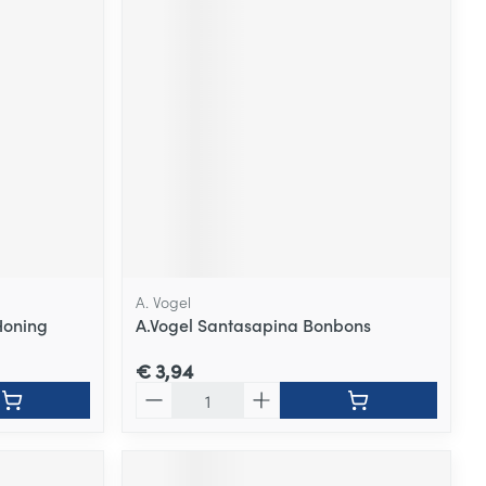
A. Vogel
Honing
A.Vogel Santasapina Bonbons
€ 3,94
Aantal