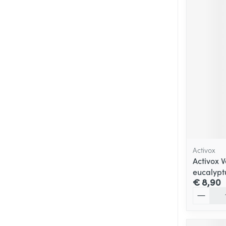
Activox
Activox 
eucalypt
€ 8,90
Aantal