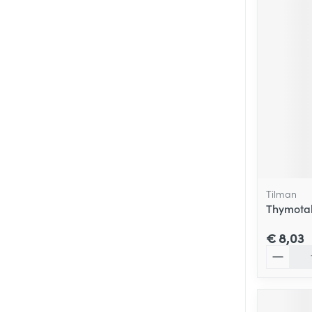
Tilman
Thymotab
€ 8,03
Aantal