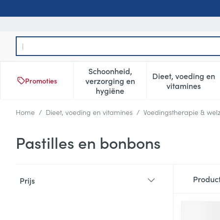
Ga naar de inhoud
Product, merk, categorie...
Schoonheid,
Dieet, voeding en
verzorging en
Promoties
Toon submenu voor Schoonheid
Toon subm
vitamines
hygiëne
Home
/
Dieet, voeding en vitamines
/
Voedingstherapie & welz
Pastilles en bonbons
Doorgaan naar productlijst
Produc
Prijs
filter