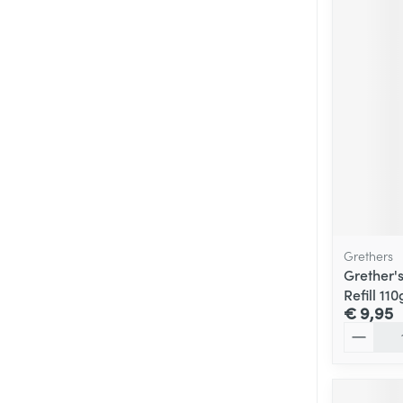
Grethers
Grether's
Refill 110
€ 9,95
Aantal