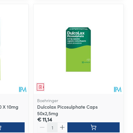
Geneesmiddel
Boehringer
0 X 10mg
Dulcolax Picosulphate Caps
50x2,5mg
€ 11,14
Aantal