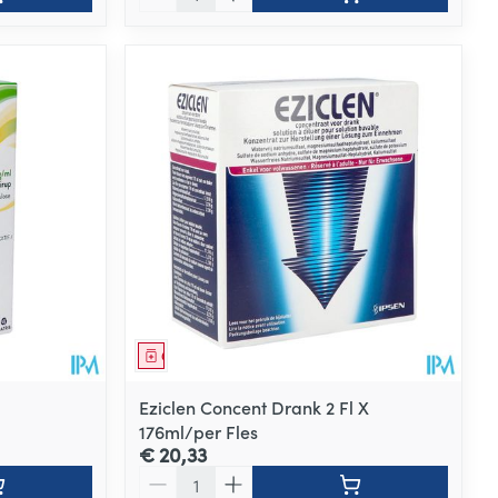
Geneesmiddel
Eziclen Concent Drank 2 Fl X
176ml/per Fles
€ 20,33
Aantal