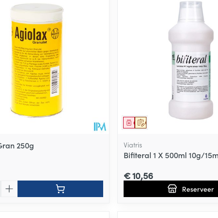
ale en maximale prijswaarden aan te passen.
middel
Geneesmiddel
Op voorschrift
Gran 250g
Viatris
Bifiteral 1 X 500ml 10g/15m
€ 10,56
Reserveer