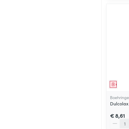
Genees
Boehringe
Dulcolax
€ 8,61
Aantal