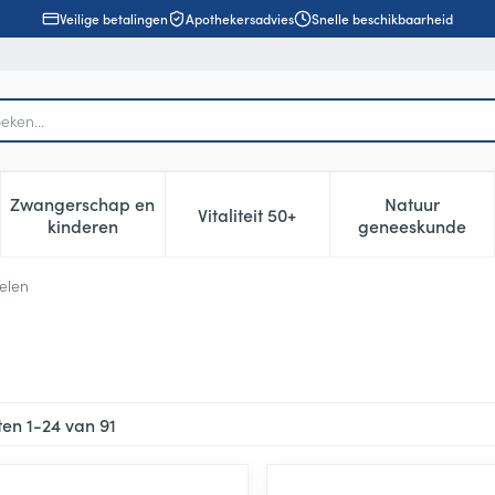
Veilige betalingen
Apothekersadvies
Snelle beschikbaarheid
Zwangerschap en
Natuur
Vitaliteit 50+
, verzorging en hygiëne categorie
enu voor Dieet, voeding en vitamines categorie
Toon submenu voor Zwangerschap en kinderen cat
Toon submenu voor Vitaliteit 5
Toon subm
kinderen
geneeskunde
elen
ten
1
-
24
van
91