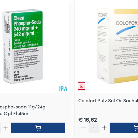
middel
Geneesmiddel
Colofort Pulv Sol Or Sach 
ospho-soda 11g/24g
e Opl Fl 45ml
€ 16,62
Aantal