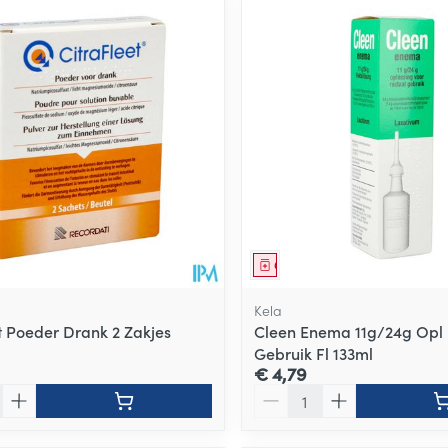
middel
Geneesmiddel
Kela
et Poeder Drank 2 Zakjes
Cleen Enema 11g/24g Opl 
Gebruik Fl 133ml
€ 4,79
Aantal