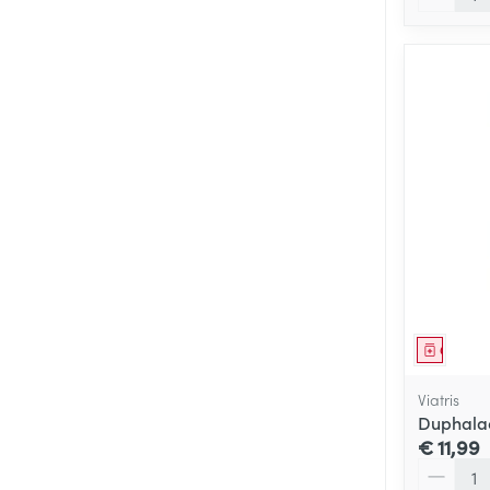
Genees
Viatris
Duphalac
€ 11,99
Aantal