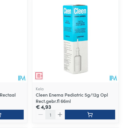
Geneesmiddel
Kela
Rectaal
Cleen Enema Pediatric 5g/12g Opl
Rect.gebr.fl 66ml
€ 4,93
Aantal