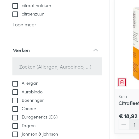
citraat natrium
citroenzuur
Toon meer
Merken
filter
Genees
Allergan
Aurobindo
Kela
Boehringer
Citrafle
Cooper
€ 18,92
Eurogenerics (EG)
Aantal
Fagron
Johnson & Johnson