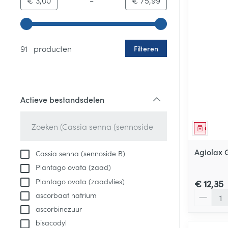
€ 3,00
€ 75,99
Gebruik de pijltjestoetsen links en rechts om de minim
91 producten
Filteren
Actieve bestandsdelen
filter
Genees
Agiolax 
Cassia senna (sennoside B)
Plantago ovata (zaad)
Plantago ovata (zaadvlies)
€ 12,35
Aantal
ascorbaat natrium
ascorbinezuur
bisacodyl