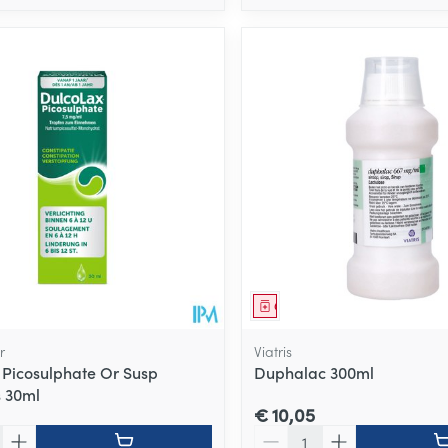
middel
Geneesmiddel
r
Viatris
 Picosulphate Or Susp
Duphalac 300ml
 30ml
€ 10,05
Aantal