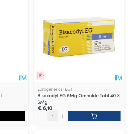
Geneesmiddel
Eurogenerics (EG)
l
Bisacodyl EG 5Mg Omhulde Tabl 40 X
5Mg
€ 6,10
Aantal