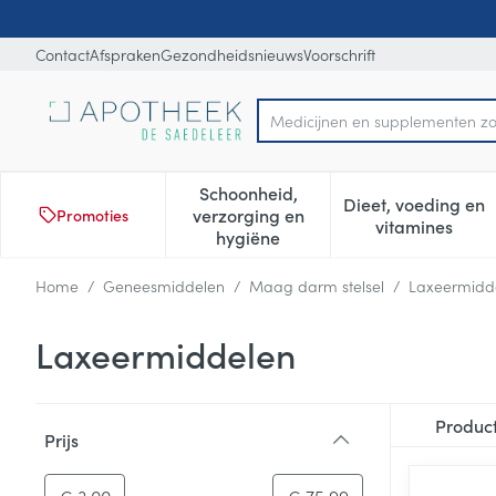
Ga naar de inhoud
Dia 1 van 1
Contact
Afspraken
Gezondheidsnieuws
Voorschrift
Product, merk, categorie...
Schoonheid,
Dieet, voeding en
verzorging en
Promoties
Toon submenu voor Schoonheid
Toon subm
vitamines
hygiëne
Home
/
Geneesmiddelen
/
Maag darm stelsel
/
Laxeermidd
Laxeermiddelen
Doorgaan naar productlijst
Produc
Prijs
filter
-
Minimumwaarde
Maximale waarde