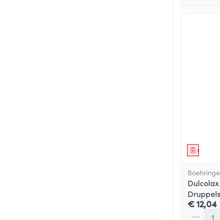
Genees
Boehringe
Dulcolax
Druppels
€ 12,04
Aantal