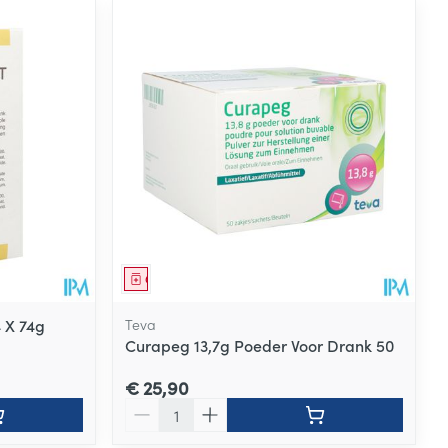
Geneesmiddel
4 X 74g
Teva
Curapeg 13,7g Poeder Voor Drank 50
€ 25,90
Aantal