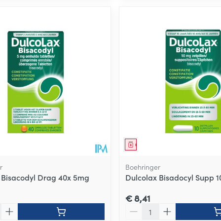
middel
Geneesmiddel
r
Boehringer
 Bisacodyl Drag 40x 5mg
Dulcolax Bisadocyl Supp 1
€ 8,41
Aantal