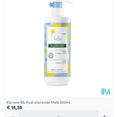
Lengte
230 mm
Diepte
63 mm
Hoeveelheid
500 ml
Verpakking
Behoud
Kamertemperatuur (15°C - 25°C)
Klorane Bb Hydraterende Melk 500ml
€ 18,38
Aantal