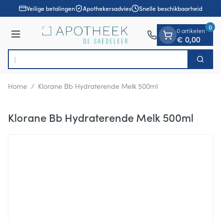
Dia 1 van 1
Ga naar de inhoud
Veilige betalingen
Apothekersadvies
Snelle beschikbaarheid
0
0 artikelen
Menu
€ 0,00
Op
Zoek
Product, merk, categorie...
Home
/
Klorane Bb Hydraterende Melk 500ml
Klorane Bb Hydraterende Melk 500ml