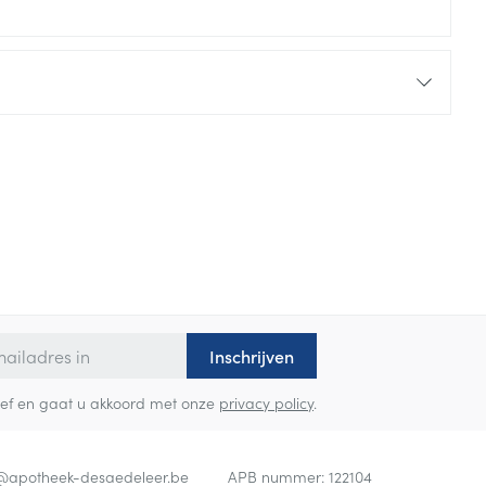
Inschrijven
sbrief en gaat u akkoord met onze
privacy policy
.
o@
apotheek-desaedeleer.be
APB nummer:
122104