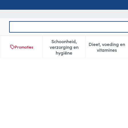
Ga naar de inhoud
Product, merk, categorie...
Schoonheid,
Dieet, voeding en
verzorging en
Promoties
Toon submenu voor Schoonheid
Toon subm
vitamines
hygiëne
Protewin Linzensalade Kip E