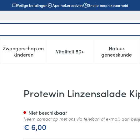
Veilige betalingen
Apothekersadvies
Snelle beschikbaarheid
Zwangerschap en
Natuur
Vitaliteit 50+
, verzorging en hygiëne categorie
enu voor Dieet, voeding en vitamines categorie
Toon submenu voor Zwangerschap en kinderen cat
Toon submenu voor Vitaliteit 5
Toon subm
kinderen
geneeskunde
n Groentjes 270g
Protewin Linzensalade Ki
Niet beschikbaar
Neem contact op met ons via telefoon of e-mail, dan bek
€ 6,00