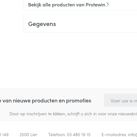
Bekijk alle producten van Protewin
Gegevens
E-mail adres
te van nieuwe producten en promoties
Door op inschrijven te klikken, schrijft u zich in voor onze nieuw
t 149
2500
Lier
Telefoon:
03 480 19 15
E-mailadres:
inf