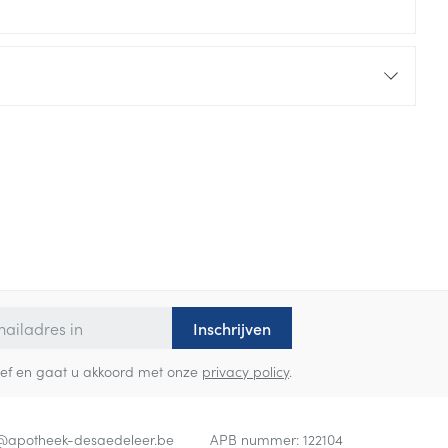
Inschrijven
sbrief en gaat u akkoord met onze
privacy policy
.
o@
apotheek-desaedeleer.be
APB nummer:
122104