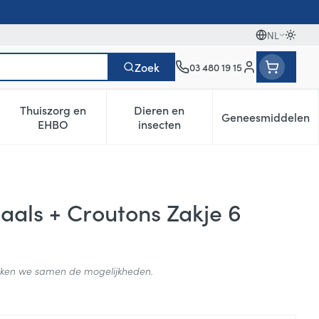
NL
Oversc
Talen
Zoek
03 480 19 15
Klant menu
Thuiszorg en
Dieren en
Geneesmiddelen
egorie
0+ categorie
enu voor Natuur geneeskunde categorie
Toon submenu voor Thuiszorg en EHBO categorie
Toon submenu voor Dieren en i
Toon subm
EHBO
insecten
aals + Croutons Zakje 6
ijken we samen de mogelijkheden.