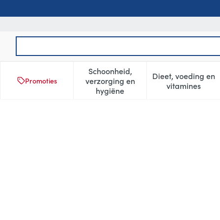
Ga naar de inhoud
Product, merk, categorie...
Schoonheid,
Dieet, voeding en
verzorging en
Promoties
Toon submenu voor Schoonheid
Toon subm
vitamines
hygiëne
Protewin Vissoep Provencaal