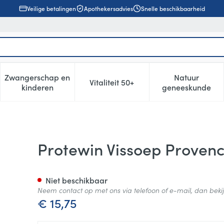
Veilige betalingen
Apothekersadvies
Snelle beschikbaarheid
Zwangerschap en
Natuur
Vitaliteit 50+
, verzorging en hygiëne categorie
enu voor Dieet, voeding en vitamines categorie
Toon submenu voor Zwangerschap en kinderen cat
Toon submenu voor Vitaliteit 5
Toon subm
kinderen
geneeskunde
s + Croutons Zakje 6
Protewin Vissoep Provenc
Niet beschikbaar
Neem contact op met ons via telefoon of e-mail, dan bek
€ 15,75