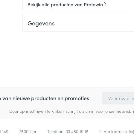
Bekijk alle producten van Protewin
Gegevens
E-mail adres
te van nieuwe producten en promoties
Door op inschrijven te klikken, schrijft u zich in voor onze nieuw
t 149
2500
Lier
Telefoon:
03 480 19 15
E-mailadres:
inf