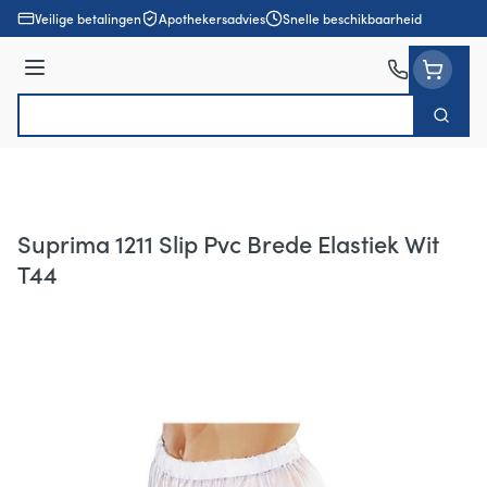
Ga naar de inhoud
Veilige betalingen
Apothekersadvies
Snelle beschikbaarheid
Menu
Zoek
Product, merk, categorie...
Suprima 1211 Slip Pvc Brede Elastiek Wit
T44