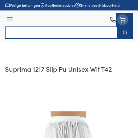
Ga naar de inhoud
Veilige betalingen
Apothekersadvies
Snelle beschikbaarheid
Menu
Zoek
Product, merk, categorie...
Suprima 1217 Slip Pu Unisex Wit T42