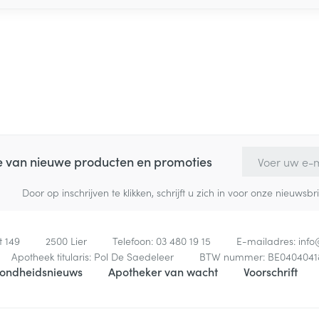
E-mail adres
te van nieuwe producten en promoties
Door op inschrijven te klikken, schrijft u zich in voor onze nieuw
t 149
2500
Lier
Telefoon:
03 480 19 15
E-mailadres:
inf
Apotheek titularis:
Pol De Saedeleer
BTW nummer:
BE0404041
ondheidsnieuws
Apotheker van wacht
Voorschrift