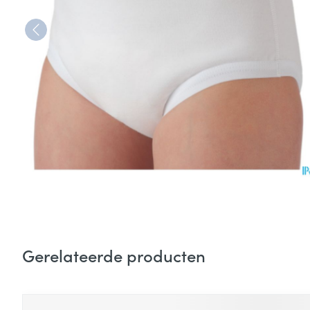
Gerelateerde producten
Druk op om naar carrouselnavigatie te gaan
Navigeren door de elementen van de carrousel is mogelijk
Druk om carrousel over te slaan