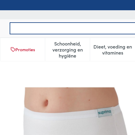
Ga naar de inhoud
Product, merk, categorie...
Schoonheid,
Dieet, voeding en
verzorging en
Promoties
Toon submenu voor Schoonheid
Toon subm
vitamines
hygiëne
Suprima 8118 Slip Katoen/pu