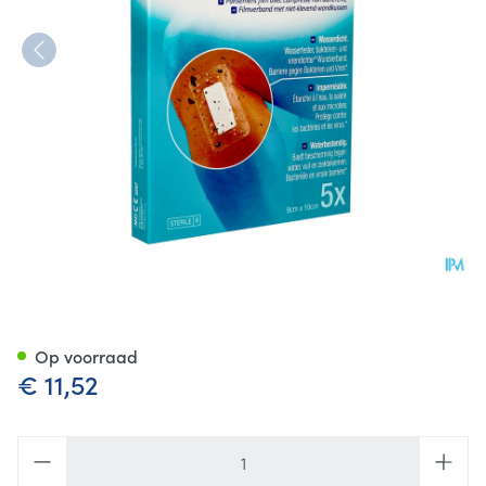
Tegaderm + Pad 3m Transp St
Op voorraad
€ 11,52
Aantal