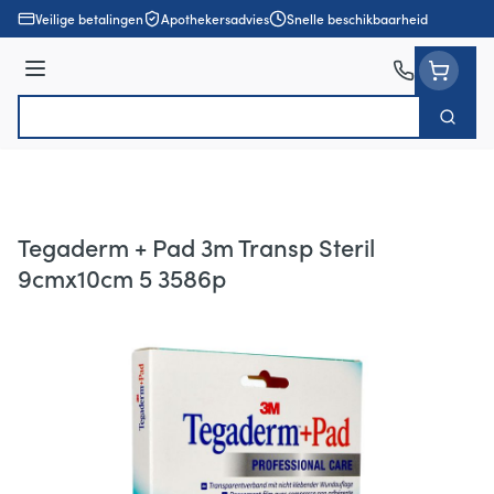
Ga naar de inhoud
Veilige betalingen
Apothekersadvies
Snelle beschikbaarheid
Menu
Zoek
Product, merk, categorie...
Tegaderm + Pad 3m Transp Steril
9cmx10cm 5 3586p