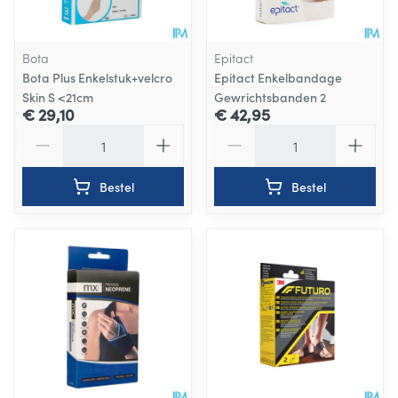
Bota
Epitact
Bota Plus Enkelstuk+velcro
Epitact Enkelbandage
Skin S <21cm
Gewrichtsbanden 2
€ 29,10
€ 42,95
Aantal
Aantal
Bestel
Bestel