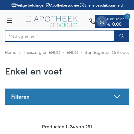
Dia 1 van 1
Ga naar de inhoud
Veilige betalingen
Apothekersadvies
Snelle beschikbaarheid
0
0 artikelen
Menu
€ 0,00
Zoek
Product, merk, categorie...
Home
/
Thuiszorg en EHBO
/
EHBO
/
Bandages en Orthopedie
Enkel en voet
Filteren
Producten
1
-
24
van
291