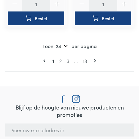
Bestel
Bestel
Toon
per pagina
Pagina's
U lees momenteel pagina
Pagina
Pagina
Pagina
1
2
3
...
13
Blijf op de hoogte van nieuwe producten en
promoties
E-mail adres