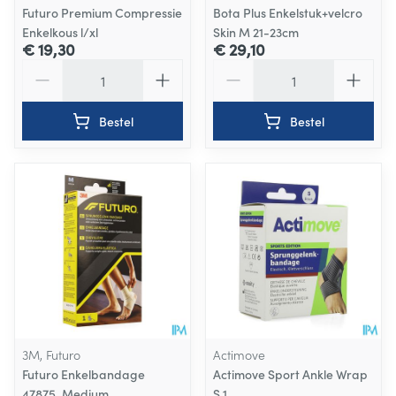
Futuro Premium Compressie
Bota Plus Enkelstuk+velcro
Enkelkous l/xl
Skin M 21-23cm
€ 19,30
€ 29,10
Aantal
Aantal
Bestel
Bestel
3M, Futuro
Actimove
Futuro Enkelbandage
Actimove Sport Ankle Wrap
47875, Medium
S 1