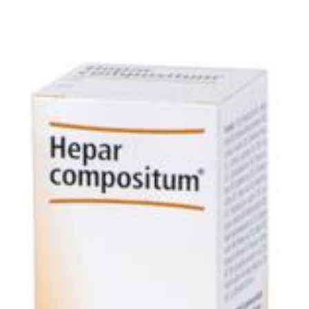
30 ml
Verpakking
Behoud
Kamertemperatuur (15°C -