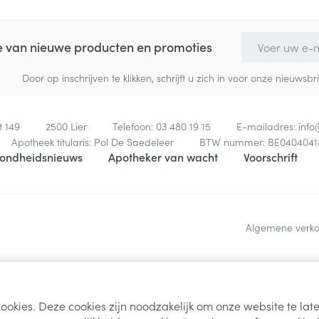
E-mail adres
te van nieuwe producten en promoties
Door op inschrijven te klikken, schrijft u zich in voor onze nieuw
t 149
2500
Lier
Telefoon:
03 480 19 15
E-mailadres:
inf
Apotheek titularis:
Pol De Saedeleer
BTW nummer:
BE0404041
ondheidsnieuws
Apotheker van wacht
Voorschrift
Algemene verk
ookies. Deze cookies zijn noodzakelijk om onze website te la