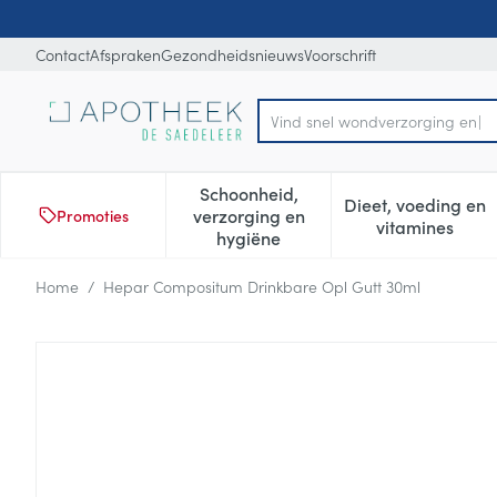
Ga naar de inhoud
Dia 1 van 1
Contact
Afspraken
Gezondheidsnieuws
Voorschrift
Vi
Product, merk, categorie...
Schoonheid,
Dieet, voeding en
verzorging en
Promoties
Toon submenu voor Schoonheid
Toon subm
vitamines
hygiëne
Home
/
Hepar Compositum Drinkbare Opl Gutt 30ml
Hepar Compositum Drinkbar