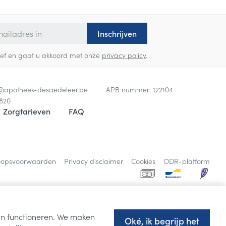
Inschrijven
sbrief en gaat u akkoord met onze
privacy policy
.
o@
apotheek-desaedeleer.be
APB nummer:
122104
820
Zorgtarieven
FAQ
oopsvoorwaarden
Privacy disclaimer
Cookies
ODR-platform
ten functioneren. We maken
Oké, ik begrijp het