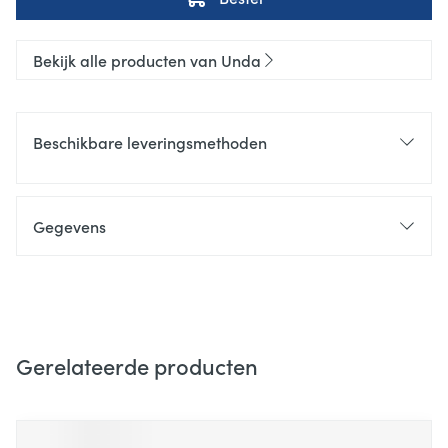
Bekijk alle producten van Unda
Beschikbare leveringsmethoden
Gegevens
Gerelateerde producten
Navigeren door de elementen van de carrousel is mogelijk m
Druk om carrousel over te slaan
Druk op om naar carrouselnavigatie te gaan