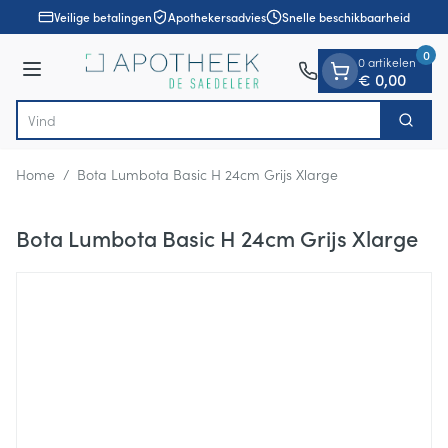
Dia 1 van 1
Ga naar de inhoud
Veilige betalingen
Apothekersadvies
Snelle beschikbaarheid
0
0 artikelen
Menu
€ 0,00
Zoek
Product, merk, categorie...
Home
/
Bota Lumbota Basic H 24cm Grijs Xlarge
Bota Lumbota Basic H 24cm Grijs Xlarge