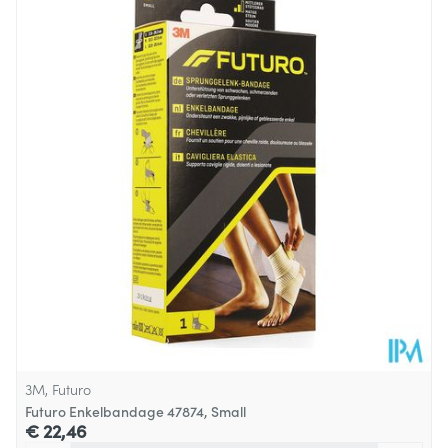
Lengte
302 mm
Diepte
38 mm
Hoeveelheid
Stuk
Verpakking
Behoud
Kamertemperatuur (15°C - 25°C)
3M, Futuro
Futuro Enkelbandage 47874, Small
€ 22,46